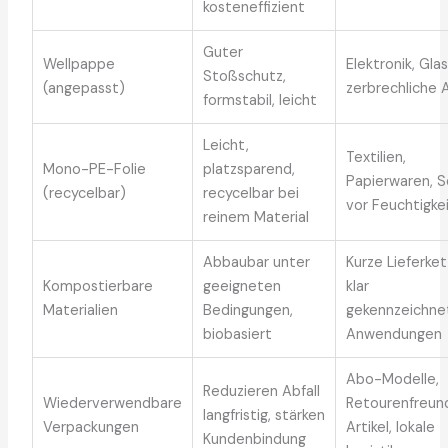
kosteneffizient
Guter
Wellpappe
Elektronik, Glas
Stoßschutz,
(angepasst)
zerbrechliche A
formstabil, leicht
Leicht,
Textilien,
Mono-PE-Folie
platzsparend,
Papierwaren, S
(recycelbar)
recycelbar bei
vor Feuchtigke
reinem Material
Abbaubar unter
Kurze Lieferket
Kompostierbare
geeigneten
klar
Materialien
Bedingungen,
gekennzeichne
biobasiert
Anwendungen
Abo-Modelle,
Reduzieren Abfall
Wiederverwendbare
Retourenfreund
langfristig, stärken
Verpackungen
Artikel, lokale
Kundenbindung