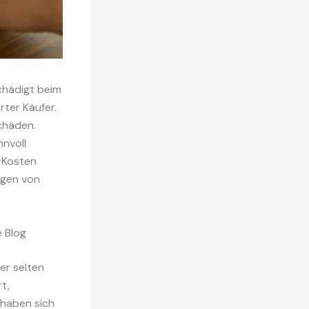
schädigt beim
rter Käufer.
chäden.
nnvoll
, Kosten
ngen von
e Blog
er selten
rt,
 haben sich