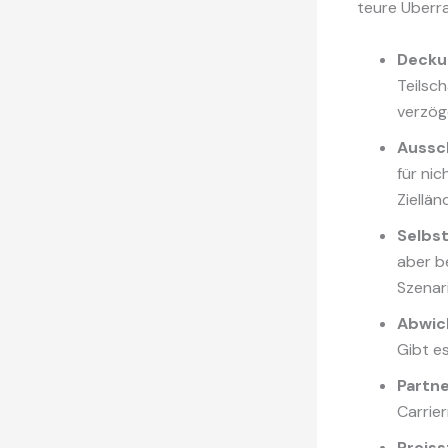
teure Überr
Decku
Teilsc
verzög
Aussc
für ni
Ziellän
Selbst
aber be
Szenar
Abwic
Gibt e
Partn
Carrie
Preiss