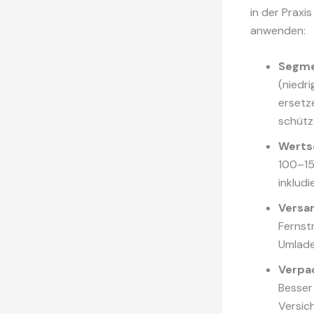
in der Prax
anwenden:
Segme
(niedr
ersetz
schütz
Wertsc
100–15
inklud
Versa
Fernst
Umlade
Verpac
Besser
Versic