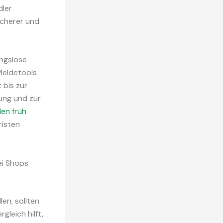
dler
icherer und
ungslose
Meldetools
 bis zur
ung und zur
en früh
risten
ei Shops
len, sollten
gleich hilft,