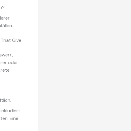
n?
derer
ällen.
That Give
swert,
urer oder
krete
tlich.
inkludiert
ten. Eine