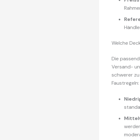
Rahmen
Refer
Händle
Welche Deck
Die passend
Versand- und
schwerer zu 
Faustregeln:
Niedri
standa
Mitte
werden
modera