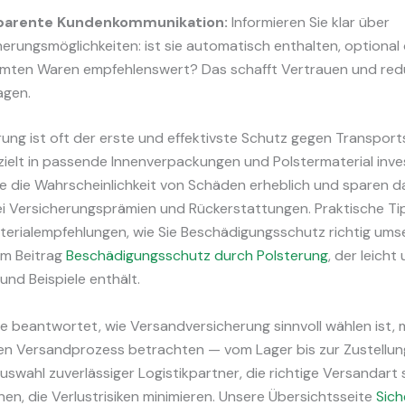
parente Kundenkommunikation:
Informieren Sie klar über
herungsmöglichkeiten: ist sie automatisch enthalten, optional 
mten Waren empfehlenswert? Das schafft Vertrauen und red
agen.
ung ist oft der erste und effektivste Schutz gegen Transpor
ielt in passende Innenverpackungen und Polstermaterial inves
ie die Wahrscheinlichkeit von Schäden erheblich und sparen d
bei Versicherungsprämien und Rückerstattungen. Praktische T
terialempfehlungen, wie Sie Beschädigungsschutz richtig umse
em Beitrag
Beschädigungsschutz durch Polsterung
, der leich
und Beispiele enthält.
e beantwortet, wie Versandversicherung sinnvoll wählen ist,
n Versandprozess betrachten — vom Lager bis zur Zustellun
uswahl zuverlässiger Logistikpartner, die richtige Versandart
nen, die Verlustrisiken minimieren. Unsere Übersichtsseite
Sich