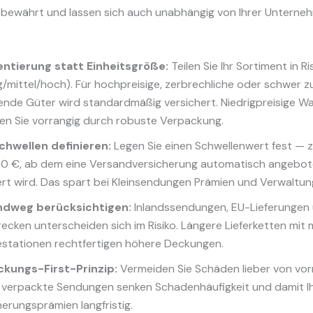
is bewährt und lassen sich auch unabhängig von Ihrer Untern
ntierung statt Einheitsgröße:
Teilen Sie Ihr Sortiment in R
ig/mittel/hoch). Für hochpreisige, zerbrechliche oder schwer z
ende Güter wird standardmäßig versichert. Niedrigpreisige W
en Sie vorrangig durch robuste Verpackung.
hwellen definieren:
Legen Sie einen Schwellenwert fest — z
0 €, ab dem eine Versandversicherung automatisch angebot
iert wird. Das spart bei Kleinsendungen Prämien und Verwaltu
ndweg berücksichtigen:
Inlandssendungen, EU-Lieferungen
recken unterscheiden sich im Risiko. Längere Lieferketten mit
stationen rechtfertigen höhere Deckungen.
kungs-First-Prinzip:
Vermeiden Sie Schäden lieber von vor
 verpackte Sendungen senken Schadenhäufigkeit und damit I
herungsprämien langfristig.