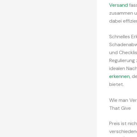
Versand
fas
zusammen und
dabei effizi
Schnelles E
Schadenabwi
und Checklis
Regulierung 
idealen Nach
erkennen
, d
bietet.
Wie man Vers
That Give
Preis ist ni
verschiedene 