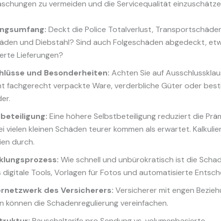
aschungen zu vermeiden und die Servicequalität einzuschätze
ngsumfang:
Deckt die Police Totalverlust, Transportschäden
häden und Diebstahl? Sind auch Folgeschäden abgedeckt, et
erte Lieferungen?
hlüsse und Besonderheiten:
Achten Sie auf Ausschlusskla
cht fachgerecht verpackte Ware, verderbliche Güter oder bes
der.
beteiligung:
Eine höhere Selbstbeteiligung reduziert die Prä
i vielen kleinen Schäden teurer kommen als erwartet. Kalkulie
ien durch.
klungsprozess:
Wie schnell und unbürokratisch ist die Sch
s digitale Tools, Vorlagen für Fotos und automatisierte Entsc
ernetzwerk des Versicherers:
Versicherer mit engen Bezie
rn können die Schadenregulierung vereinfachen.
truktur:
Pauschaltarife pro Sendung vs. volumenbasierte