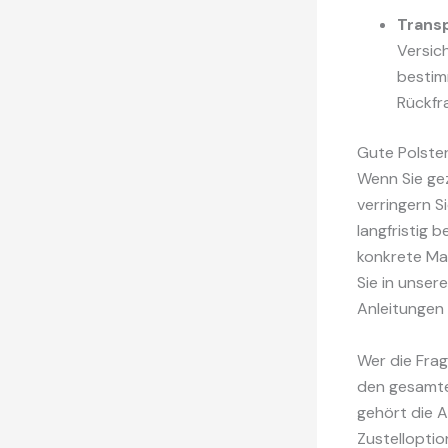
Trans
Versic
bestim
Rückfr
Gute Polster
Wenn Sie gez
verringern S
langfristig 
konkrete Ma
Sie in unser
Anleitungen 
Wer die Frag
den gesamte
gehört die A
Zustelloptio