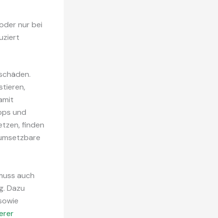
oder nur bei
uziert
tschäden.
tieren,
amit
ipps und
tzen, finden
t umsetzbare
 muss auch
g. Dazu
 sowie
erer