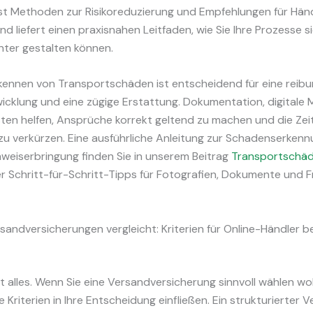
st Methoden zur Risikoreduzierung und Empfehlungen für Hän
 liefert einen praxisnahen Leitfaden, wie Sie Ihre Prozesse s
enter gestalten können.
rkennen von Transportschäden ist entscheidend für eine reib
cklung und eine zügige Erstattung. Dokumentation, digitale 
ten helfen, Ansprüche korrekt geltend zu machen und die Zeit
zu verkürzen. Eine ausführliche Anleitung zur Schadenserkenn
weiserbringung finden Sie in unserem Beitrag
Transportschäd
er Schritt-für-Schritt-Tipps für Fotografien, Dokumente und F
andversicherungen vergleicht: Kriterien für Online-Händler b
cht alles. Wenn Sie eine Versandversicherung sinnvoll wählen wol
Kriterien in Ihre Entscheidung einfließen. Ein strukturierter Ver