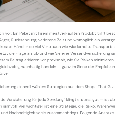
sich vor: Ein Paket mit Ihrem meistverkauften Produkt trifft be
Ärger, Rücksendung, verlorene Zeit und womöglich ein verärge
kostet Händler so viel Vertrauen wie wiederholte Transports
etzt die Frage an, ob und wie Sie eine Versandversicherung si
iesem Beitrag erklären wir praxisnah, wie Sie Risiken minimieren
leichzeitig nachhaltig handeln — ganz im Sinne der Empfehlu
Give.
icherung sinnvoll wählen: Strategien aus dem Shops That Giv
de Versicherung für jede Sendung“ klingt erstmal gut — ist ab
h sinnvoll. Viel wichtiger ist eine Strategie, die Risiko, Warenwe
und Nachhaltigkeitsziele zusammenbringt. Folgende Ansätze