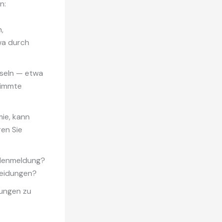
n:
,
wa durch
useln — etwa
timmte
mie, kann
ren Sie
adenmeldung?
heidungen?
hungen zu