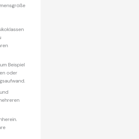
ehmensgröße
isikoklassen
u
aren
um Beispiel
en oder
ngsaufwand.
 und
 mehreren
nherein.
hre