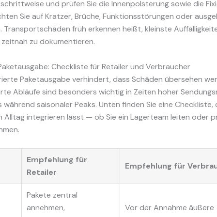
chrittweise und prüfen Sie die Innenpolsterung sowie die Fix
hten Sie auf Kratzer, Brüche, Funktionsstörungen oder ausge
n. Transportschäden früh erkennen heißt, kleinste Auffälligkeit
zeitnah zu dokumentieren.
 Paketausgabe: Checkliste für Retailer und Verbraucher
urierte Paketausgabe verhindert, dass Schäden übersehen we
erte Abläufe sind besonders wichtig in Zeiten hoher Sendung
s während saisonaler Peaks. Unten finden Sie eine Checkliste, 
en Alltag integrieren lässt — ob Sie ein Lagerteam leiten oder p
hmen.
Empfehlung für
Empfehlung für Verbra
Retailer
Pakete zentral
annehmen,
Vor der Annahme äußere