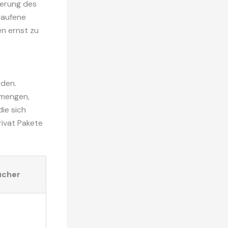
ierung des
laufene
en ernst zu
rden.
smengen,
die sich
rivat Pakete
ucher