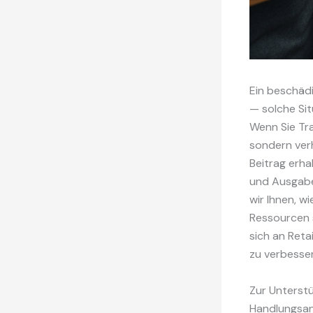
Ein beschäd
— solche Sit
Wenn Sie Tra
sondern ver
Beitrag erha
und Ausgabe
wir Ihnen, 
Ressourcen s
sich an Reta
zu verbesse
Zur Unterst
Handlungsan