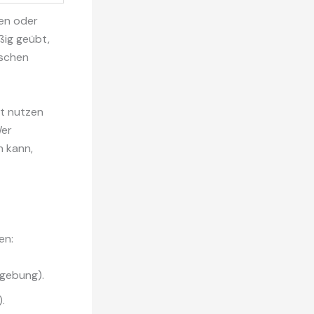
gen oder
ßig geübt,
ischen
nt nutzen
Wer
 kann,
en:
gebung).
.