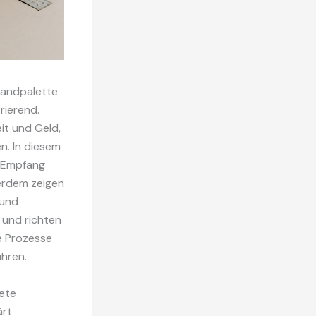
sandpalette
rierend.
it und Geld,
n. In diesem
r Empfang
erdem zeigen
 und
 und richten
re Prozesse
ühren.
ete
ärt