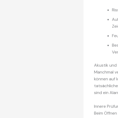
Ris
Au
Zei
Feu
Bes
Ve
Akustik und 
Manchmal ver
können auf l
tatsächlich
sind ein Ala
Innere Prüf
Beim Öffnen 