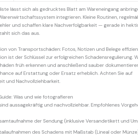
iste lässt sich als gedrucktes Blatt am Wareneingang anbrin
hr Warenwirtschaftssystem integrieren. Kleine Routinen, regelmä
ehler und schaffen klare Nachverfolgbarkeit — gerade in hekt
zahlt sich das aus.
on von Transportschäden: Fotos, Notizen und Belege effizie
n ist der Schlüssel zur erfolgreichen Schadensregulierung. 
häden früh erkennen und anschließend sauber dokumentieren
hance auf Erstattung oder Ersatz erheblich. Achten Sie auf
eit und Nachvollziehbarkeit.
Guide: Was und wie fotografieren
sind aussagekräftig und nachvollziehbar. Empfohlenes Vorgeh
samtaufnahme der Sendung (inklusive Versandetikett und Um
tailaufnahmen des Schadens mit Maßstab (Lineal oder Münze)