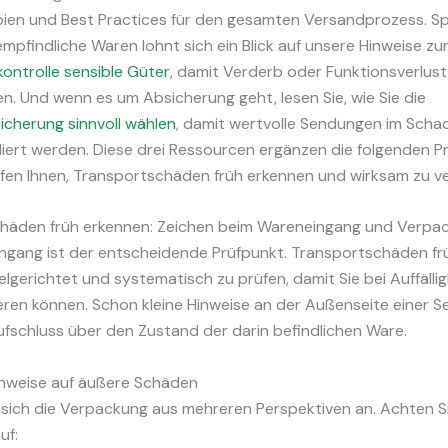
ien und Best Practices für den gesamten Versandprozess. Spe
pfindliche Waren lohnt sich ein Blick auf unsere Hinweise zu
ontrolle sensible Güter
, damit Verderb oder Funktionsverlust
en. Und wenn es um Absicherung geht, lesen Sie, wie Sie die
icherung sinnvoll wählen
, damit wertvolle Sendungen im Schad
liert werden. Diese drei Ressourcen ergänzen die folgenden P
lfen Ihnen, Transportschäden früh erkennen und wirksam zu v
häden früh erkennen: Zeichen beim Wareneingang und Verpa
ngang ist der entscheidende Prüfpunkt. Transportschäden fr
elgerichtet und systematisch zu prüfen, damit Sie bei Auffällig
eren können. Schon kleine Hinweise an der Außenseite einer 
fschluss über den Zustand der darin befindlichen Ware.
inweise auf äußere Schäden
 sich die Verpackung aus mehreren Perspektiven an. Achten S
uf: