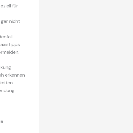
ziell für
r
 gar nicht
enfall
raxistipps
ermeiden.
ckung
üh erkennen
keiten
Sendung
ie