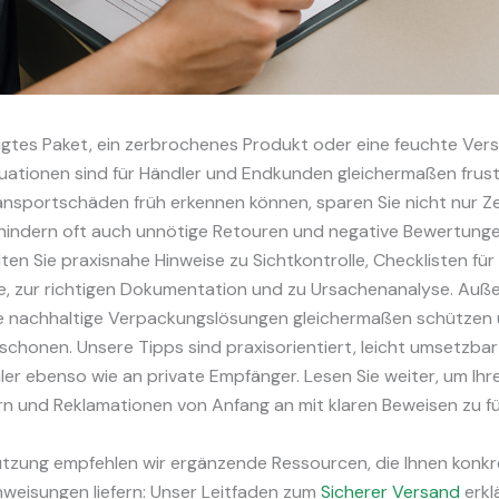
igtes Paket, ein zerbrochenes Produkt oder eine feuchte Ver
uationen sind für Händler und Endkunden gleichermaßen frust
nsportschäden früh erkennen können, sparen Sie nicht nur Ze
hindern oft auch unnötige Retouren und negative Bewertunge
lten Sie praxisnahe Hinweise zu Sichtkontrolle, Checklisten fü
, zur richtigen Dokumentation und zu Ursachenanalyse. Auß
wie nachhaltige Verpackungslösungen gleichermaßen schützen
chonen. Unsere Tipps sind praxisorientiert, leicht umsetzbar
iler ebenso wie an private Empfänger. Lesen Sie weiter, um Ih
rn und Reklamationen von Anfang an mit klaren Beweisen zu f
ützung empfehlen wir ergänzende Ressourcen, die Ihnen konkr
weisungen liefern: Unser Leitfaden zum
Sicherer Versand
erkl