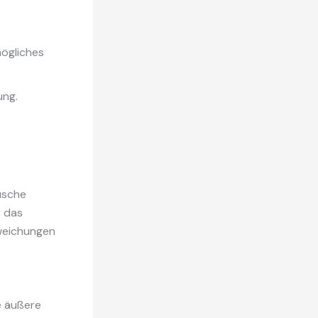
mögliches
ung.
usche
e das
weichungen
ie äußere