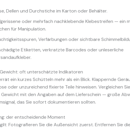
se, Dellen und Durchstiche im Karton oder Behälter.
fgerissene oder mehrfach nachklebende Klebestreifen — ein 
chen für Manipulation.
chtigkeitsspuren, Verfärbungen oder sichtbare Schimmelbild
chädigte Etiketten, verkratzte Barcodes oder unleserliche
rsandaufkleber.
Gewicht: oft unterschätzte Indikatoren
rät ein kurzes Schütteln mehr als ein Blick. Klappernde Gerä
ose oder unzureichend fixierte Teile hinweisen. Vergleichen Si
e Gewicht mit den Angaben auf dem Lieferschein — große Ab
rmsignal, das Sie sofort dokumentieren sollten.
ung: der entscheidende Moment
gilt: Fotografieren Sie die Außensicht zuerst. Entfernen Sie d