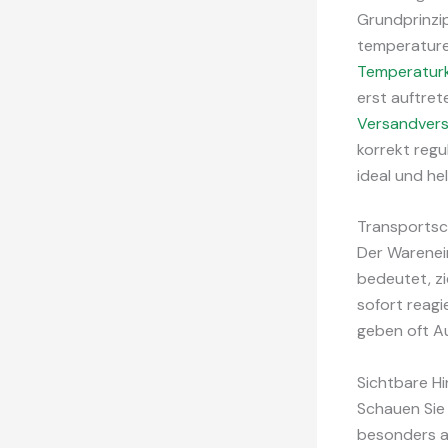
Grundprinzip
temperaturem
Temperaturk
erst auftret
Versandvers
korrekt regu
ideal und he
Transportsc
Der Warenei
bedeutet, zi
sofort reagi
geben oft Au
Sichtbare H
Schauen Sie
besonders a